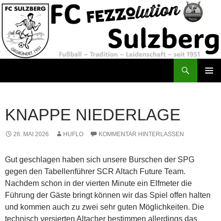
Zum
Inhalt
springen
Suchen
FC Sulzberg
PRIMÄR
MENÜ
KNAPPE NIEDERLAGE
26. MAI 2026
HUFLO
KOMMENTAR HINTERLASSEN
Gut geschlagen haben sich unsere Burschen der SPG
gegen den Tabellenführer SCR Altach Future Team.
Nachdem schon in der vierten Minute ein Elfmeter die
Führung der Gäste bringt können wir das Spiel offen halten
und kommen auch zu zwei sehr guten Möglichkeiten. Die
technisch versierten Altacher bestimmen allerdings das