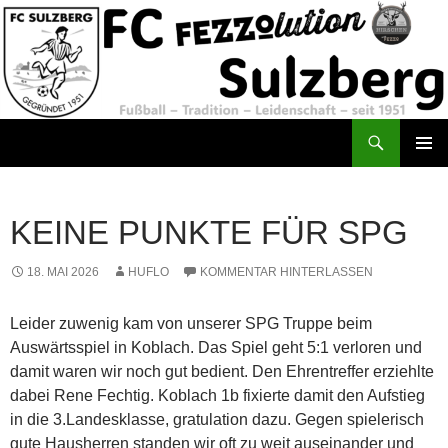
Zum
Inhalt
springen
Suchen
FC Sulzberg
PRIMÄR
MENÜ
KEINE PUNKTE FÜR SPG
18. MAI 2026
HUFLO
KOMMENTAR HINTERLASSEN
Leider zuwenig kam von unserer SPG Truppe beim
Auswärtsspiel in Koblach. Das Spiel geht 5:1 verloren und
damit waren wir noch gut bedient. Den Ehrentreffer erziehlte
dabei Rene Fechtig. Koblach 1b fixierte damit den Aufstieg
in die 3.Landesklasse, gratulation dazu. Gegen spielerisch
gute Hausherren standen wir oft zu weit auseinander und